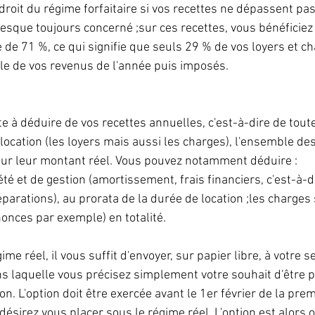
droit du régime forfaitaire si vos recettes ne dépassent pa
resque toujours concerné ;sur ces recettes, vous bénéficiez
 de 71 %, ce qui signifie que seuls 29 % de vos loyers et c
le de vos revenus de l'année puis imposés.
te à déduire de vos recettes annuelles, c'est-à-dire de tou
 location (les loyers mais aussi les charges), l'ensemble des 
ur leur montant réel. Vous pouvez notamment déduire :
té et de gestion (amortissement, frais financiers, c'est-à-di
arations), au prorata de la durée de location ;les charges 
nnonces par exemple) en totalité.
me réel, il vous suffit d'envoyer, sur papier libre, à votre s
ns laquelle vous précisez simplement votre souhait d'être p
on. L'option doit être exercée avant le 1er février de la pre
 désirez vous placer sous le régime réel. L'option est alors 