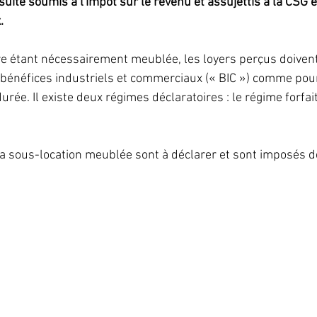
uite soumis à l'impôt sur le revenu et assujettis à la CSG e
.
re étant nécessairement meublée, les loyers perçus doivent
 bénéfices industriels et commerciaux (« BIC ») comme pour
ée. Il existe deux régimes déclaratoires : le régime forfaita
la sous-location meublée sont à déclarer et sont imposés 