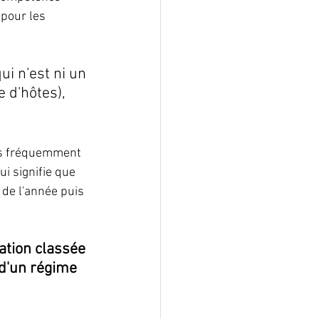
 pour les 
ui n'est ni un 
 d'hôtes), 
rès fréquemment 
ui signifie que 
de l'année puis 
ation classée 
d'un régime 