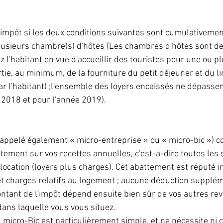
impôt si les deux conditions suivantes sont cumulativemen
plusieurs chambre(s) d'hôtes (Les chambres d'hôtes sont d
l'habitant en vue d'accueillir des touristes pour une ou pl
rtie, au minimum, de la fourniture du petit déjeuner et du l
par l'habitant) ;l'ensemble des loyers encaissés ne dépasse
e 2018 et pour l'année 2019).
 (appelé également « micro-entreprise » ou « micro-bic ») c
attement sur vos recettes annuelles, c'est-à-dire toutes le
 location (loyers plus charges). Cet abattement est réputé i
et charges relatifs au logement ; aucune déduction supplém
ntant de l'impôt dépend ensuite bien sûr de vos autres rev
dans laquelle vous vous situez.
micro-Bic est particulièrement simple, et ne nécessite ni