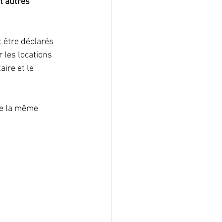
t autres 
 être déclarés 
 les locations 
ire et le 
de la même 