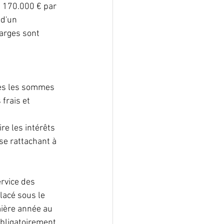
s 170.000 € par 
 d'un 
harges sont 
tes les sommes 
frais et 
re les intérêts 
se rattachant à 
ervice des 
lacé sous le 
mière année au 
obligatoirement 