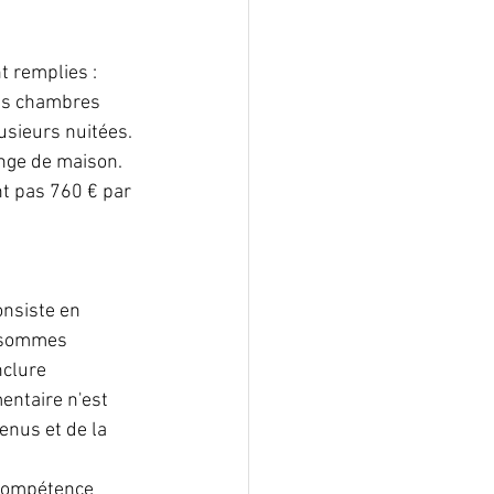
t remplies :
es chambres 
usieurs nuitées. 
inge de maison. 
nt pas 760 € par 
onsiste en 
s sommes 
nclure 
entaire n'est 
enus et de la 
 compétence 