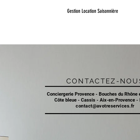
Gestion Location Saisonnière
CONTACTEZ-NOU
Conciergerie Provence - Bouches du Rhône 
Côte bleue - Cassis - Aix-en-Provence -
contact@avotreservices.fr