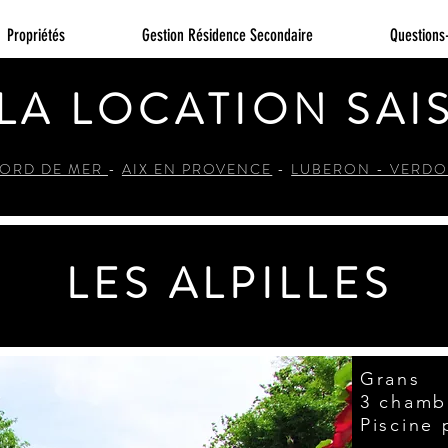
Propriétés
Gestion Résidence Secondaire
Questions
 LA LOCATION SA
ORD DE MER
-
AIX EN PROVENCE
-
LUBERON - VERD
LES ALPILLES
Grans
3 chamb
Piscine 