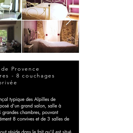
 de Provence
res - 8 couchages
privée
çal typique des Alpilles de
sé d'un grand salon, salle à
4 grandes chambres, pouvant
sément 8 convives et de 3 salles de
ut réside dans le fait qu'il est situé