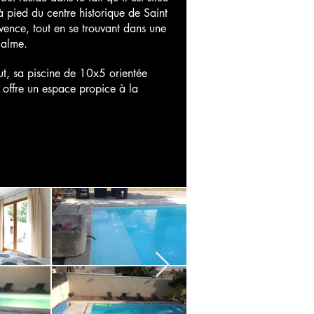
à pied du centre historique de Saint
ence, tout en se trouvant dans une
calme.
ut, sa piscine de 10x5 orientée
i offre un espace propice à la