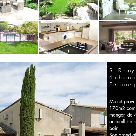
St Remy
4 chamb
Piscine 
Mazet proven
170m2 compo
manger, de 
accueillir ai
bain.
Son grand ato