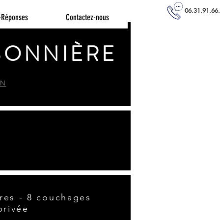
06.31.91.66
-Réponses
Contactez-nous
ISONNIÈRE
ON
res - 8 couchages
privée